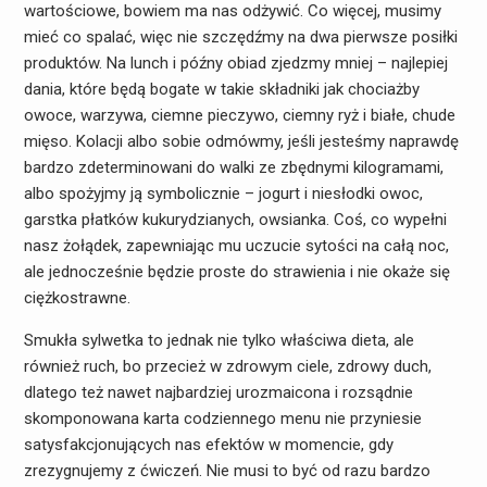
wartościowe, bowiem ma nas odżywić. Co więcej, musimy
mieć co spalać, więc nie szczędźmy na dwa pierwsze posiłki
produktów. Na lunch i późny obiad zjedzmy mniej – najlepiej
dania, które będą bogate w takie składniki jak chociażby
owoce, warzywa, ciemne pieczywo, ciemny ryż i białe, chude
mięso. Kolacji albo sobie odmówmy, jeśli jesteśmy naprawdę
bardzo zdeterminowani do walki ze zbędnymi kilogramami,
albo spożyjmy ją symbolicznie – jogurt i niesłodki owoc,
garstka płatków kukurydzianych, owsianka. Coś, co wypełni
nasz żołądek, zapewniając mu uczucie sytości na całą noc,
ale jednocześnie będzie proste do strawienia i nie okaże się
ciężkostrawne.
Smukła sylwetka to jednak nie tylko właściwa dieta, ale
również ruch, bo przecież w zdrowym ciele, zdrowy duch,
dlatego też nawet najbardziej urozmaicona i rozsądnie
skomponowana karta codziennego menu nie przyniesie
satysfakcjonujących nas efektów w momencie, gdy
zrezygnujemy z ćwiczeń. Nie musi to być od razu bardzo