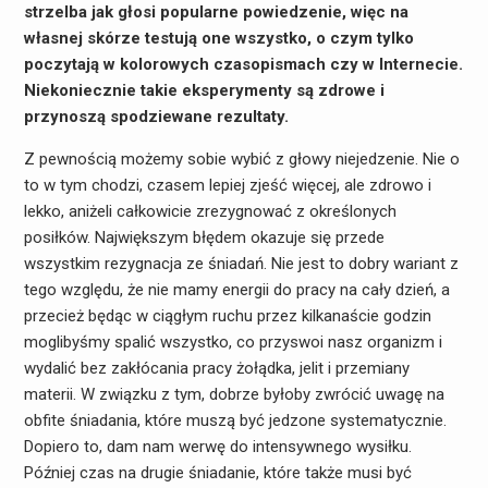
strzelba jak głosi popularne powiedzenie, więc na
własnej skórze testują one wszystko, o czym tylko
poczytają w kolorowych czasopismach czy w Internecie.
Niekoniecznie takie eksperymenty są zdrowe i
przynoszą spodziewane rezultaty.
Z pewnością możemy sobie wybić z głowy niejedzenie. Nie o
to w tym chodzi, czasem lepiej zjeść więcej, ale zdrowo i
lekko, aniżeli całkowicie zrezygnować z określonych
posiłków. Największym błędem okazuje się przede
wszystkim rezygnacja ze śniadań. Nie jest to dobry wariant z
tego względu, że nie mamy energii do pracy na cały dzień, a
przecież będąc w ciągłym ruchu przez kilkanaście godzin
moglibyśmy spalić wszystko, co przyswoi nasz organizm i
wydalić bez zakłócania pracy żołądka, jelit i przemiany
materii. W związku z tym, dobrze byłoby zwrócić uwagę na
obfite śniadania, które muszą być jedzone systematycznie.
Dopiero to, dam nam werwę do intensywnego wysiłku.
Później czas na drugie śniadanie, które także musi być