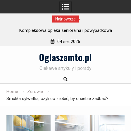
Najnowsze
ury
Kompleksowa opieka senioralna i powypadkowa
F
04 sie, 2026
Skip
Oglaszamto.pl
to
content
Ciekawe artykuły i porady
Home
Zdrowie
Smukła sylwetka, czyli co zrobić, by o siebie zadbać?