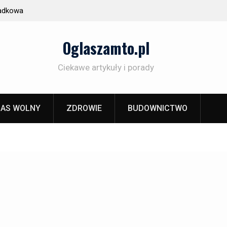
cyduje o
Prezent z duszą, nie z sieciówki
Oglaszamto.pl
Ciekawe artykuły i porady
AS WOLNY
ZDROWIE
BUDOWNICTWO