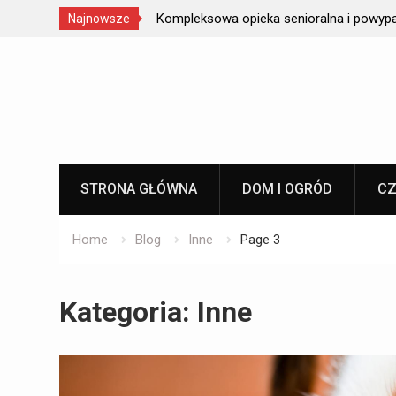
enioralna i powypadkowa
Forma ma znaczenie: dlaczego s
Najnowsze
smaku – od whisky po piwo
Skip
to
content
STRONA GŁÓWNA
DOM I OGRÓD
CZ
Home
Blog
Inne
Page 3
Kategoria:
Inne