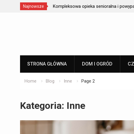
pleksowa opieka senioralna i powypadkowa
Forma ma znac
Najnowsze
smaku – od w
Skip
to
content
STRONA GŁÓWNA
DOM I OGRÓD
CZ
Home
Blog
Inne
Page 2
Kategoria:
Inne