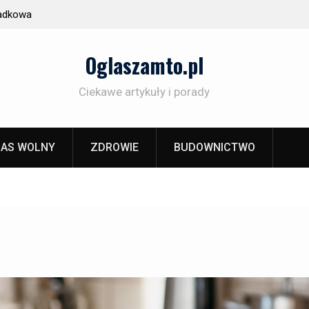
zenie: dlaczego szkło decyduje o
Prezent z duszą, nie z s
hisky po piwo
Oglaszamto.pl
Ciekawe artykuły i porady
AS WOLNY
ZDROWIE
BUDOWNICTWO