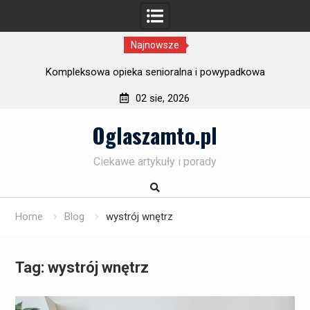
Najnowsze
ury
Kompleksowa opieka senioralna i powypadkowa
F
02 sie, 2026
Skip
Oglaszamto.pl
to
content
Ciekawe artykuły i porady
Home
Blog
wystrój wnętrz
Tag:
wystrój wnętrz