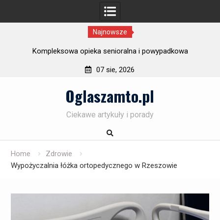
Najnowsze
ury
Kompleksowa opieka senioralna i powypadkowa
F
07 sie, 2026
Skip
Oglaszamto.pl
to
content
Ciekawe artykuły i porady
Home
Zdrowie
Wypożyczalnia łóżka ortopedycznego w Rzeszowie