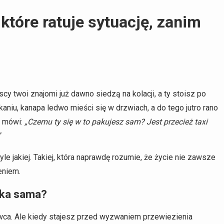
tóre ratuje sytuację, zanim
cy twoi znajomi już dawno siedzą na kolacji, a ty stoisz po
niu, kanapa ledwo mieści się w drzwiach, a do tego jutro rano
i mówi:
„Czemu ty się w to pakujesz sam? Jest przecież taxi
”
yle jakiej. Takiej, która naprawdę rozumie, że życie nie zawsze
eniem.
aka sama?
rowca. Ale kiedy stajesz przed wyzwaniem przewiezienia