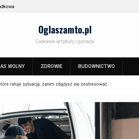
padkowa
Forma ma znaczenie: dlaczego szkło decyduje o
smaku – od whisky po piwo
Oglaszamto.pl
Ciekawe artykuły i porady
AS WOLNY
ZDROWIE
BUDOWNICTWO
óre ratuje sytuację, zanim zdążysz się zestresować