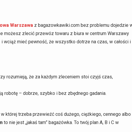
ażowa Warszawa
z bagazowkawiki.com bez problemu dojedzie 
że możesz zlecić przewóz towaru z biura w centrum Warszawy
 wciąż mieć pewność, że wszystko dotrze na czas, w całości i
którzy rozumieją, że za każdym zleceniem stoi czyjś czas,
ją robotę – dobrze, szybko i bez zbędnego gadania.
 w której trzeba przewieźć coś dużego, ciężkiego, cennego albo
om
to nie jest „jakaś tam” bagażówka. To twój plan A, B i C w