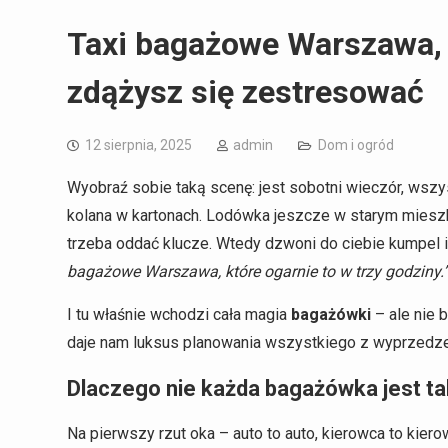
Taxi bagażowe Warszawa, k
zdążysz się zestresować
12 sierpnia, 2025
admin
Dom i ogród
Wyobraź sobie taką scenę: jest sobotni wieczór, wszys
kolana w kartonach. Lodówka jeszcze w starym mieszka
trzeba oddać klucze. Wtedy dzwoni do ciebie kumpel 
bagażowe Warszawa, które ogarnie to w trzy godziny.
I tu właśnie wchodzi cała magia
bagażówki
– ale nie b
daje nam luksus planowania wszystkiego z wyprzedz
Dlaczego nie każda bagażówka jest t
Na pierwszy rzut oka – auto to auto, kierowca to kie