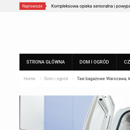
i i optymalizacja
Kompleksowa opieka senioralna i powy
Najnowsze
Skip
to
content
STRONA GŁÓWNA
DOM I OGRÓD
CZ
Home
Dom i ogród
Taxi bagażowe Warszawa, kt