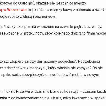
otowa do Ostrołęki), okazuje się, że różnica między
wą w Warszawie
to jak różnica między kawą z automatu a śwież
ugie robi to z klasą i bez nerwów.
li już wszystko: pianina wnoszone na czwarte piętro bez windy,
rzewożone w środku nocy, żeby kolejnego dnia rano firma mogła
zysz: „dopiero za trzy dni możemy podjechać”. Potrzebujesz
sz zabrać towar z magazynu, który właśnie się zamyka? Da się.
gła spakować, zabezpieczyć, a nawet ustawić meble w nowym
rm i lokali. Przerwa w działaniu biznesu kosztuje – czasem każd
ówka
z doświadczeniem to nie luksus, tylko inwestycja w spokój 