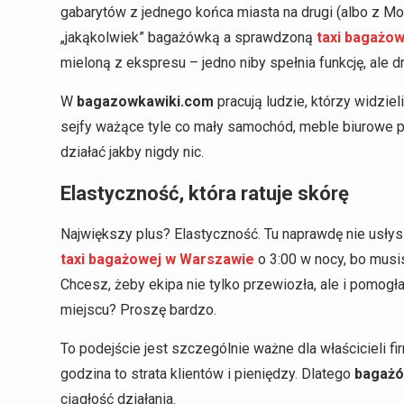
gabarytów z jednego końca miasta na drugi (albo z Mok
„jakąkolwiek” bagażówką a sprawdzoną
taxi bagażo
mieloną z ekspresu – jedno niby spełnia funkcję, ale dr
W
bagazowkawiki.com
pracują ludzie, którzy widzie
sejfy ważące tyle co mały samochód, meble biurowe p
działać jakby nigdy nic.
Elastyczność, która ratuje skórę
Największy plus? Elastyczność. Tu naprawdę nie usłys
taxi bagażowej w Warszawie
o 3:00 w nocy, bo musi
Chcesz, żeby ekipa nie tylko przewiozła, ale i pomo
miejscu? Proszę bardzo.
To podejście jest szczególnie ważne dla właścicieli fi
godzina to strata klientów i pieniędzy. Dlatego
bagaż
ciągłość działania.