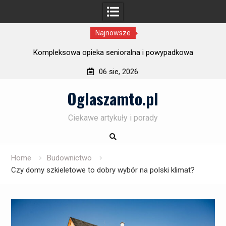
Najnowsze
ury
Kompleksowa opieka senioralna i powypadkowa
F
06 sie, 2026
Skip
Oglaszamto.pl
to
content
Ciekawe artykuły i porady
Home
Budownictwo
Czy domy szkieletowe to dobry wybór na polski klimat?